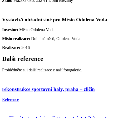
Sídlo:
Pražská 636, 252 41 Dolní Břežany
VýstavbA obřadní síně pro Město Odolena Voda
Investor:
Město Odolena Voda
Místo realizace:
Dolní náměstí, Odolena Voda
Realizace:
2016
Další reference
Prohlédněte si i další realizace z naší fotogalerie.
rekonstrukce sportovní haly, praha – zličín
Reference