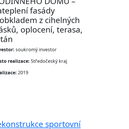
ODINNÉHO DOMU –
ateplení fasády
 obkladem z cihelných
ásků, oplocení, terasa,
ltán
vestor:
soukromý investor
sto realizace:
Středočeský kraj
alizace:
2019
ekonstrukce sportovní