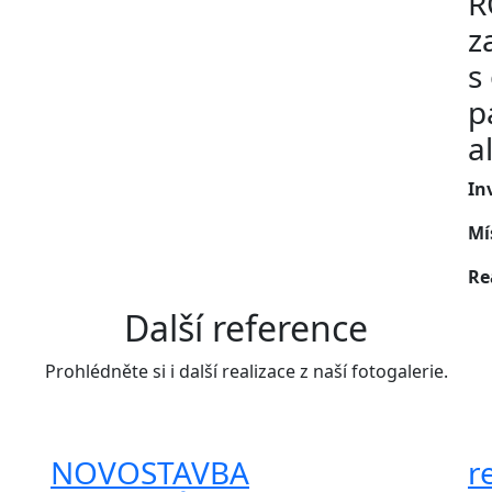
R
z
s
p
a
In
Mí
Re
Další reference
Prohlédněte si i další realizace z naší fotogalerie.
NOVOSTAVBA
r