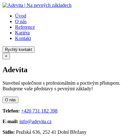
Úvod
O nás
Reference
Kariéra
Kontakt
Rychlý kontakt
×
Adevita
Stavební společnost s profesionálním a poctivým přístupem.
Budujeme vaše představy s pevnými základy!
O nás
Telefon:
+420 731 182 398
E-mail:
info@adevita.cz
Sídlo:
Pražská 636, 252 41 Dolní Břežany