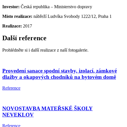
Investor:
Česká republika – Ministerstvo dopravy
Místo realizace:
nábřeží Ludvíka Svobody 1222/12, Praha 1
Realizace:
2017
Další reference
Prohlédněte si i další realizace z naší fotogalerie.
Provedení sanace spodní stavby, izolací, zámkové
dlažby a okapových chodníků na bytovém domě
Reference
NOVOSTAVBA MATEŘSKÉ ŠKOLY
NEVEKLOV
Reference