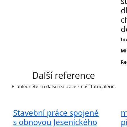
s
d
c
d
In
Mí
Re
Další reference
Prohlédněte si i další realizace z naší fotogalerie.
Stavební práce spojené
m
s obnovou Jesenického
p