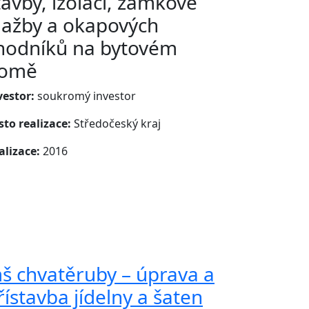
tavby, izolací, zámkové
lažby a okapových
hodníků na bytovém
omě
vestor:
soukromý investor
sto realizace:
Středočeský kraj
alizace:
2016
š chvatěruby – úprava a
řístavba jídelny a šaten